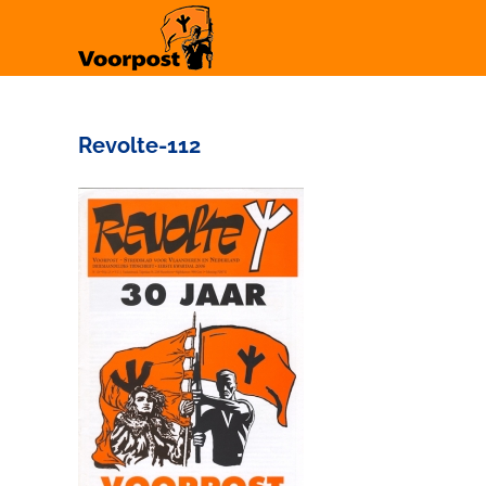
Ga
naar
inhoud
Revolte-112