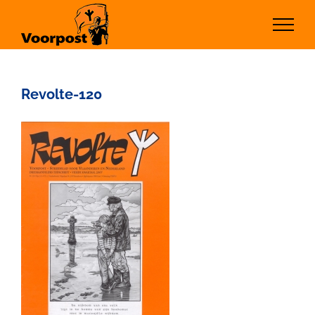
Ga
naar
inhoud
Revolte-120