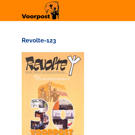
Ga
naar
inhoud
Revolte-123