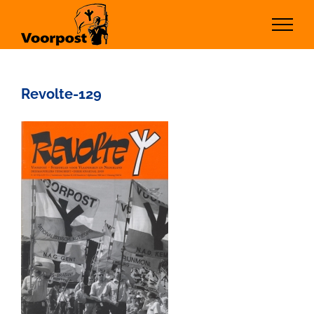
Ga
naar
inhoud
Revolte-129