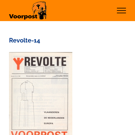
Ga
naar
inhoud
Revolte-14