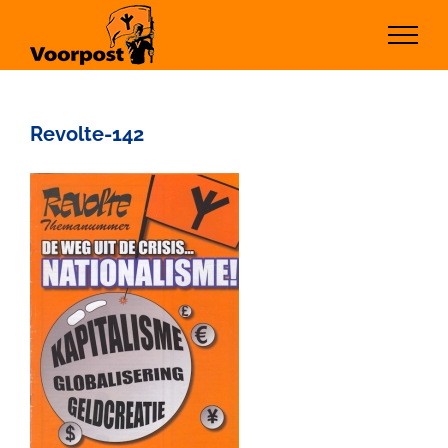
Ga
naar
inhoud
Revolte-142