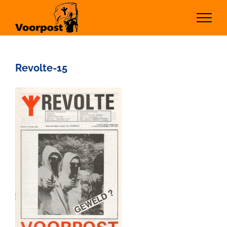
Ga
naar
inhoud
Revolte-15