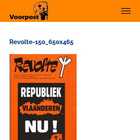
Ga
naar
inhoud
Revolte-150_650x465