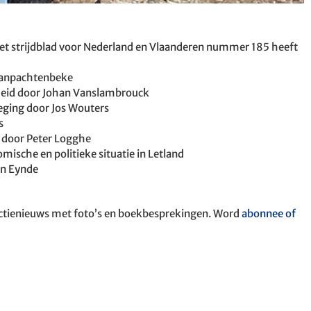
! Het strijdblad voor Nederland en Vlaanderen nummer 185 heeft
Vanpachtenbeke
gheid door Johan Vanslambrouck
eging door Jos Wouters
s
 door Peter Logghe
ische en politieke situatie in Letland
en Eynde
t actienieuws met foto’s en boekbesprekingen. Word
abonnee of