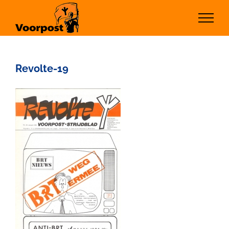
Ga
naar
inhoud
Revolte-19