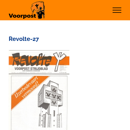
Ga
naar
inhoud
Revolte-27