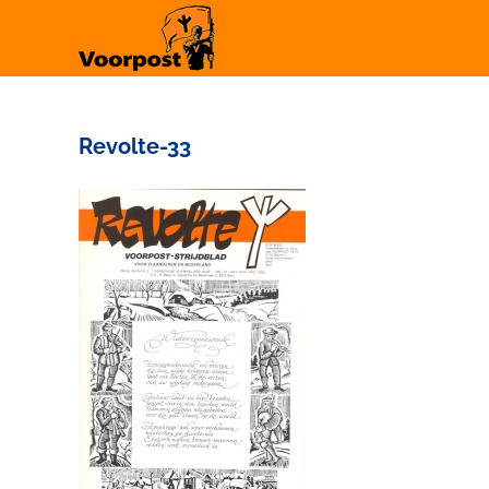
Ga
naar
inhoud
Revolte-33