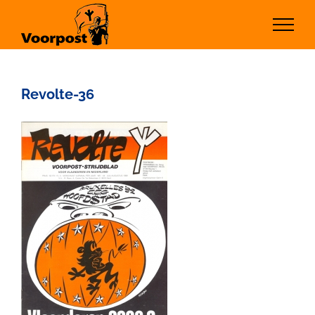
Ga
naar
inhoud
Revolte-36