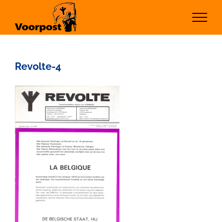
Ga
naar
inhoud
Revolte-4