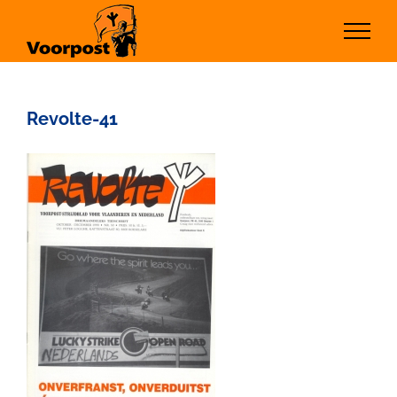
Ga
naar
inhoud
Revolte-41