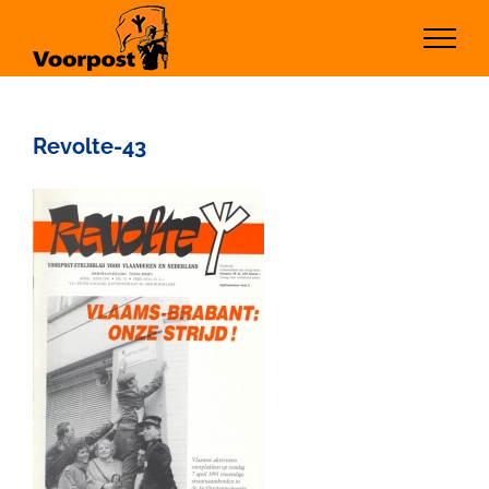
Ga
naar
inhoud
Revolte-43