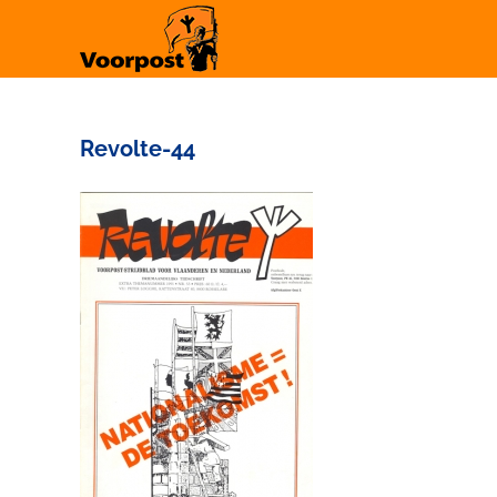
Ga
naar
inhoud
Revolte-44