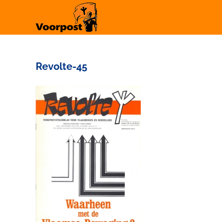
Ga
naar
inhoud
Revolte-45