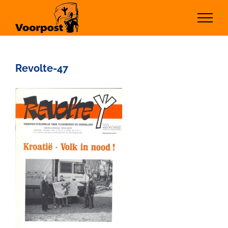
Ga
naar
inhoud
Revolte-47