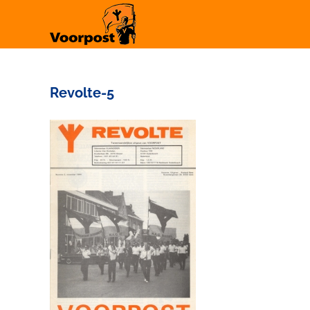
Ga
naar
inhoud
Revolte-5