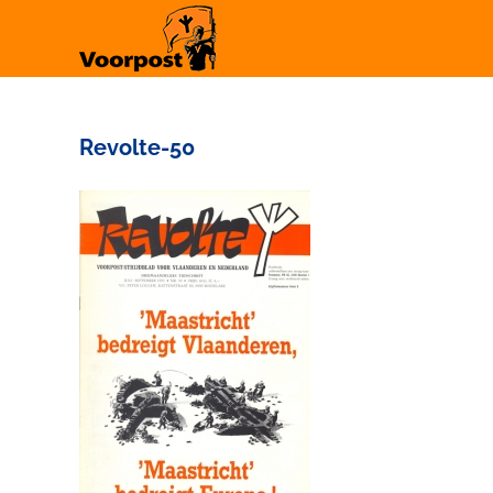
Ga
naar
inhoud
Revolte-50