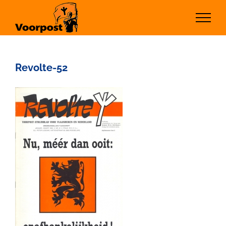
Ga
naar
inhoud
Revolte-52