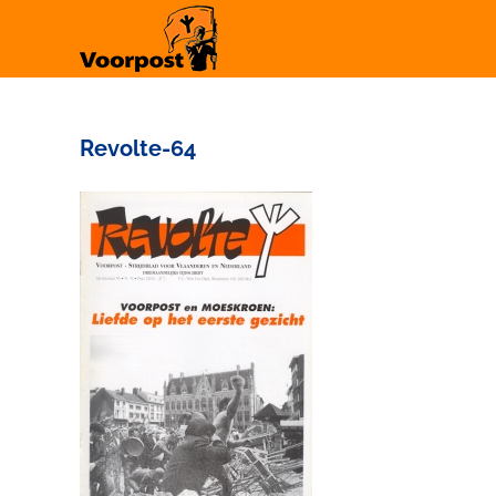
Ga
naar
inhoud
Revolte-64