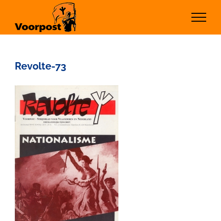
Ga
naar
inhoud
Revolte-73