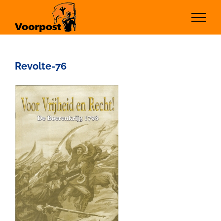
Ga
naar
inhoud
Revolte-76