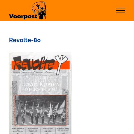
Ga
naar
inhoud
Revolte-80