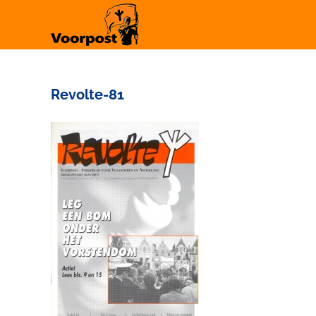
Ga
naar
inhoud
Revolte-81