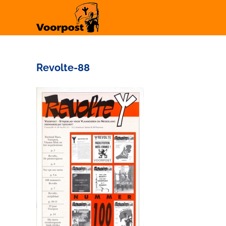
Ga
naar
inhoud
Revolte-88