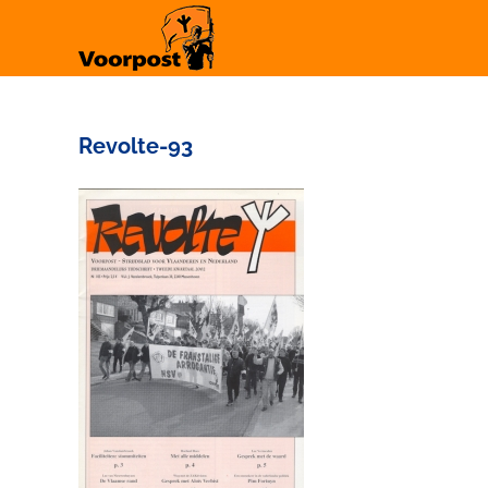
Ga
naar
inhoud
Revolte-93