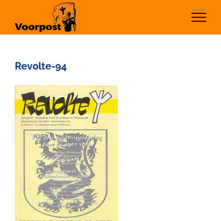
Ga
naar
inhoud
Revolte-94