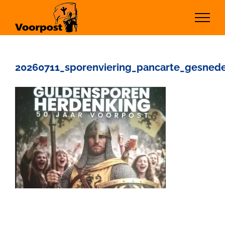
Ga
naar
inhoud
20260711_sporenviering_pancarte_gesned