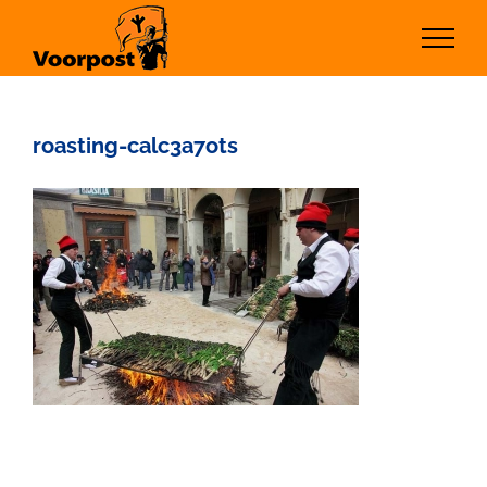
Ga
naar
inhoud
roasting-calc3a7ots