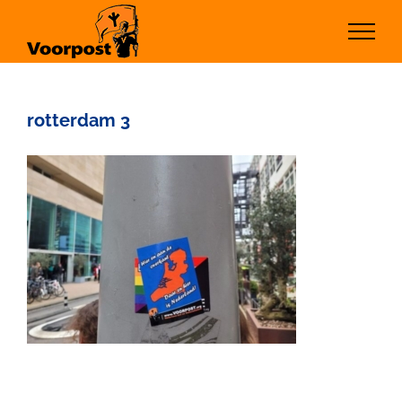
Ga
naar
inhoud
rotterdam 3