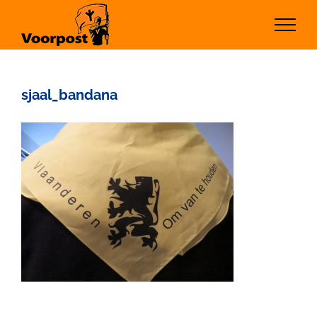
Ga
naar
inhoud
sjaal_bandana