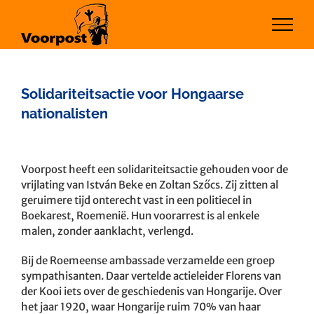
Ga
naar
inhoud
Solidariteitsactie voor Hongaarse
nationalisten
Bekijk
grotere
Voorpost heeft een solidariteitsactie gehouden voor de
afbeelding
vrijlating van István Beke en Zoltan Szőcs. Zij zitten al
geruimere tijd onterecht vast in een politiecel in
Boekarest, Roemenië. Hun voorarrest is al enkele
malen, zonder aanklacht, verlengd.
Bij de Roemeense ambassade verzamelde een groep
sympathisanten. Daar vertelde actieleider Florens van
der Kooi iets over de geschiedenis van Hongarije. Over
het jaar 1920, waar Hongarije ruim 70% van haar