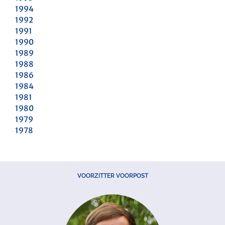
1994
1992
1991
1990
1989
1988
1986
1984
1981
1980
1979
1978
VOORZITTER VOORPOST