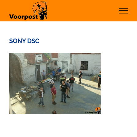
Ga
naar
inhoud
SONY DSC