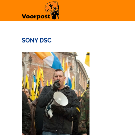
Ga
naar
inhoud
SONY DSC