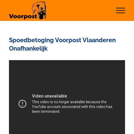
Ga
naar
inhoud
Spoedbetoging Voorpost Vlaanderen
Onafhankelijk