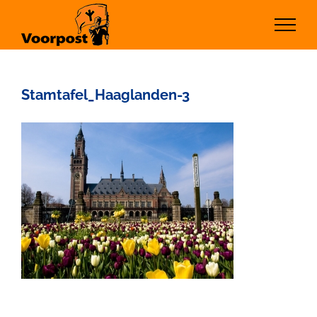
Ga
naar
inhoud
Stamtafel_Haaglanden-3