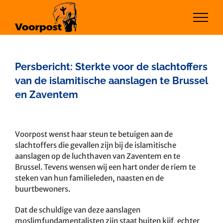
Ga
naar
inhoud
Persbericht: Sterkte voor de slachtoffers
van de islamitische aanslagen te Brussel
en Zaventem
Bekijk
grotere
Voorpost wenst haar steun te betuigen aan de
afbeelding
slachtoffers die gevallen zijn bij de islamitische
aanslagen op de luchthaven van Zaventem en te
Brussel. Tevens wensen wij een hart onder de riem te
steken van hun familieleden, naasten en de
buurtbewoners.
Dat de schuldige van deze aanslagen
moslimfundamentalisten zijn staat buiten kijf, echter