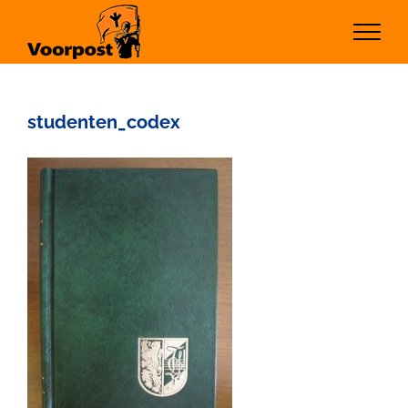
Ga
naar
inhoud
studenten_codex