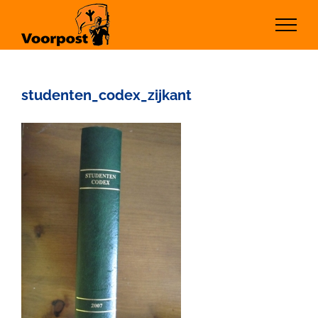
Ga
naar
inhoud
studenten_codex_zijkant