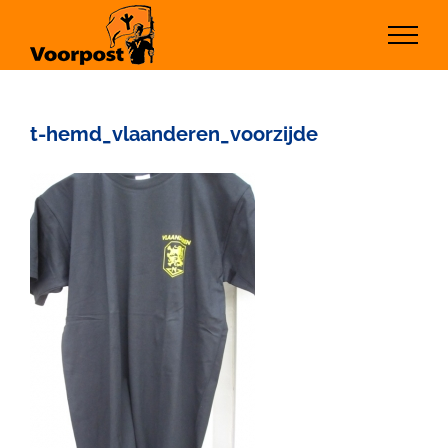
Ga
naar
inhoud
t-hemd_vlaanderen_voorzijde