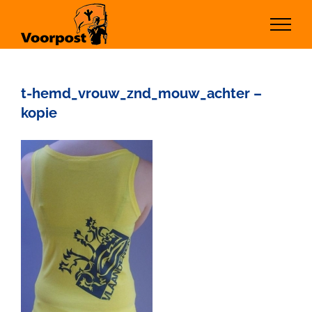
Ga
naar
inhoud
t-hemd_vrouw_znd_mouw_achter –
kopie