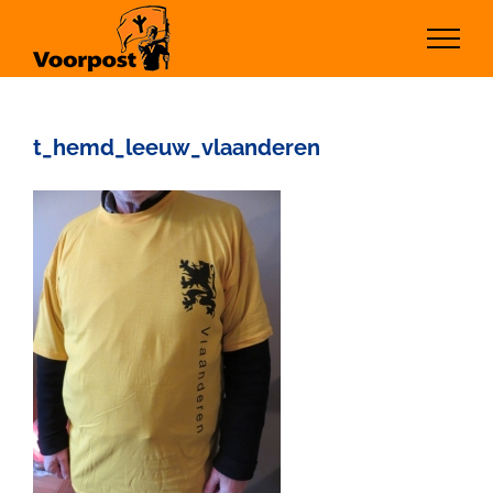
Ga
naar
inhoud
t_hemd_leeuw_vlaanderen