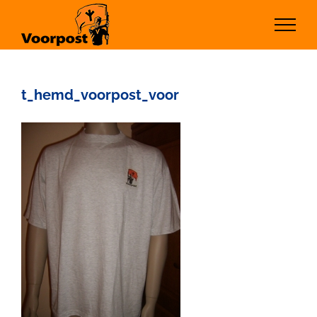
Ga
naar
inhoud
t_hemd_voorpost_voor