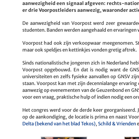
aanwezigheid een signaal afgeven: rechts-nation
er drie Voorpostleiders aanwezig, waaronder actie
De aanwezigheid van Voorpost werd zeer gewaardee
studenten. Banden werden aangehaald en ervaringen 
Voorpost had ook zijn verkoopwaar meegenomen. Stu
maar ook speldjes en kettinkjes vonden gretig aftrek.
Sinds nationalistische jongeren zich in Nederland he
Voorpost opgebouwd. En dat is nodig want de GNSV
universiteiten en zelfs fysieke aanvallen op GNSV zi
staan. Voorpost kan met zijn decennialange ervaring
aanwezig op evenementen van de Geuzenbond en GNSV, 
voor een vraag, praktische hulp of indien nodig een or
Het congres werd voor de derde keer georganiseerd. J
op de aankondiging, de locatie is prima en naast Vo
Delta (bekend van het blad Tekos)
,
Schild & Vrienden
e