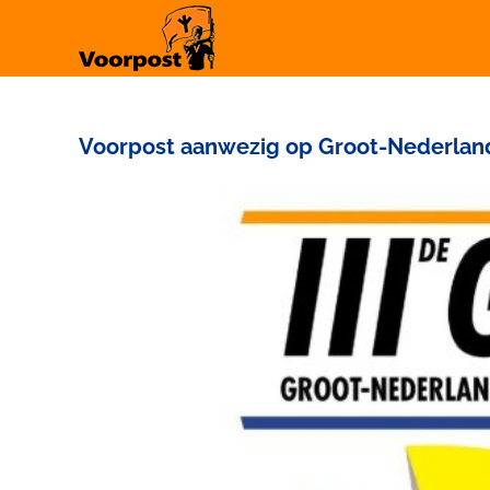
Ga
naar
inhoud
Voorpost aanwezig op Groot-Nederlan
Bekijk
grotere
afbeelding