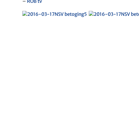
–
ROB tv