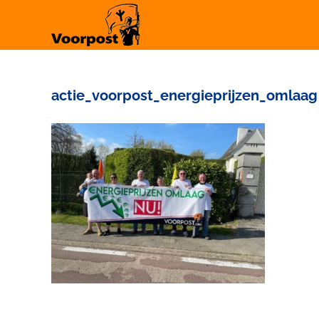
Ga
naar
inhoud
actie_voorpost_energieprijzen_omlaag