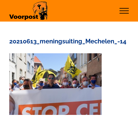
Ga
naar
inhoud
20210613_meningsuiting_Mechelen_-14